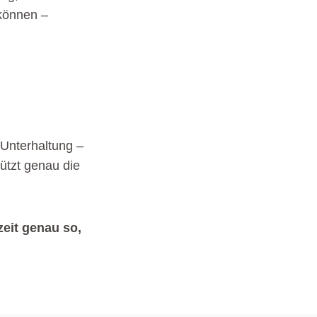
können –
 Unterhaltung –
tützt genau die
eit genau so,