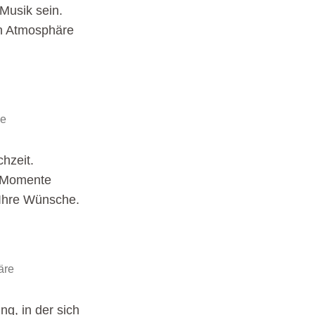
 Musik sein.
en Atmosphäre
ie
hzeit.
e Momente
 Ihre Wünsche.
äre
g, in der sich