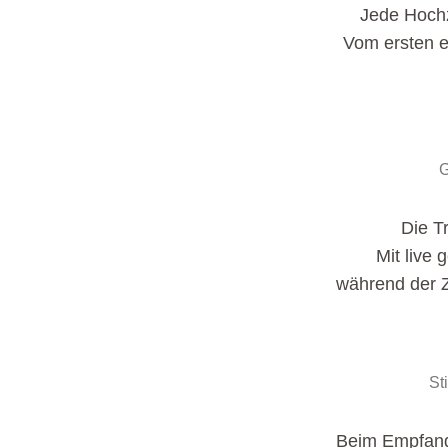
Jede Hochze
Vom ersten e
G
Die T
Mit live
während der Z
St
Beim Empfang 