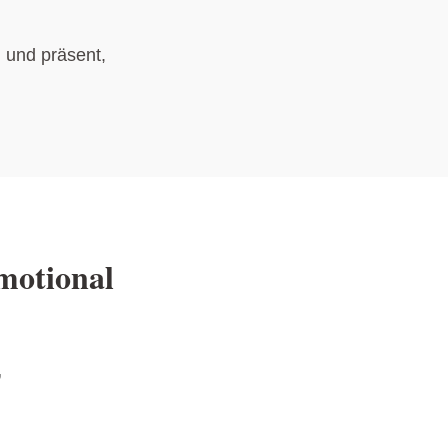
, und präsent,
emotional
,